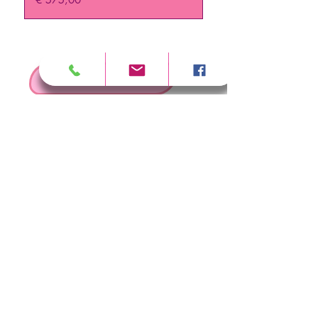
>
RESERVER UNE FORMATION
SÉCURITÉ
FAQ
FICHES TECHNIQUES
REJOINDRE L'ÉQUIPE
CONDITIONS DE VENTE