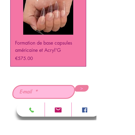
Formation de base capsules
PUNCH IT Formation 
américaine et Acryl'G
Price
€129.00
Price
€575.00
>
RESERVER UNE FORMATION
SÉCURITÉ