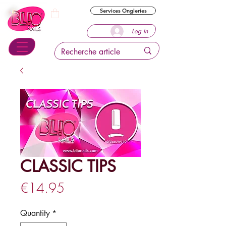
Services Ongleries
Log In
CLASSIC TIPS
Price
€14.95
Quantity
*