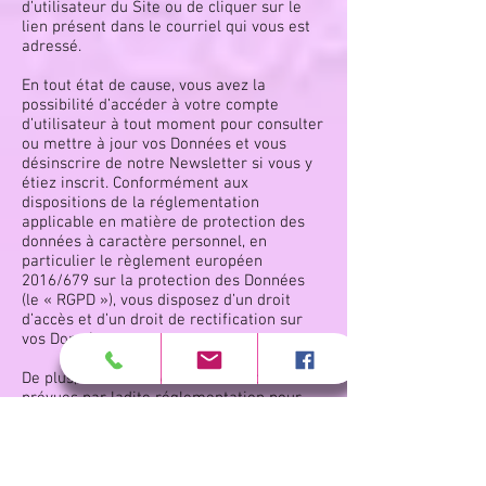
d’utilisateur du Site ou de cliquer sur le
lien présent dans le courriel qui vous est
adressé.
En tout état de cause, vous avez la
possibilité d’accéder à votre compte
d’utilisateur à tout moment pour consulter
ou mettre à jour vos Données et vous
désinscrire de notre Newsletter si vous y
étiez inscrit. Conformément aux
dispositions de la réglementation
applicable en matière de protection des
données à caractère personnel, en
particulier le règlement européen
2016/679 sur la protection des Données
(le « RGPD »), vous disposez d’un droit
d’accès et d’un droit de rectification sur
vos Données.
De plus, sous réserve des conditions
prévues par ladite réglementation pour
l’exercice de ces droits, vous bénéficiez :
- D’un droit à l’effacement de vos Données
(Hors données comptables dont la
conservation de 10 ans est requise par le