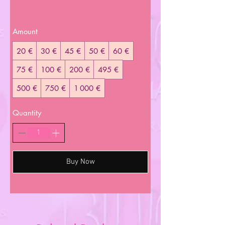
Amount
20 €
30 €
45 €
50 €
60 €
75 €
100 €
200 €
495 €
500 €
750 €
1 000 €
Quantity
Buy Now