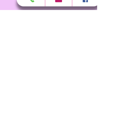
RESERVER UNE FORMATION
SÉCURITÉ
FAQ
FICHES TECHNIQUES
REJOINDRE L'ÉQUIPE
CONDITIONS DE VENTE
partager