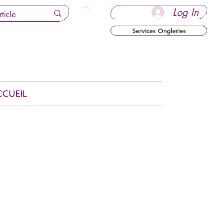
Log In
Services Ongleries
CCUEIL