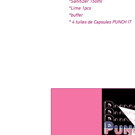
°Sanitizer 150ml
°Lime 1pcs
°buffer
° 4 tuiles de Capsules PUNCH IT