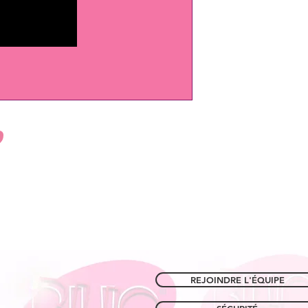
PUNCH IT Formation 
Price
€129.00
REJOINDRE L'ÉQUIPE