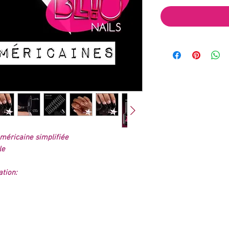
méricaine simplifiée
le
tion: