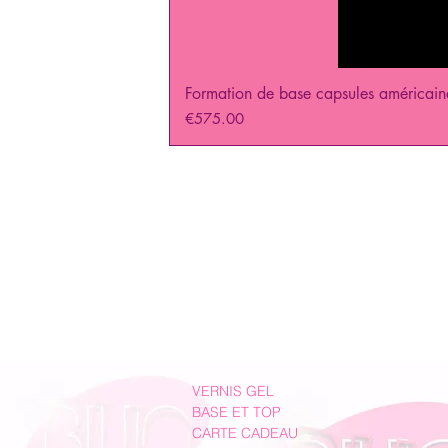
Formation de base capsules américain
Price
€575.00
VERNIS GEL
BASE ET TOP
CARTE CADEAU