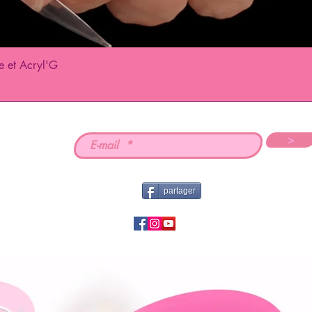
e et Acryl'G
Quick View
>
partager