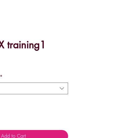
X training1
ce
*
Add to Cart