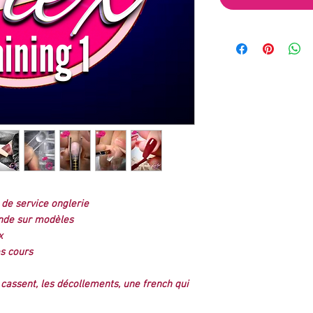
de service onglerie
ande sur modèles
x
es cours
cassent, les décollements, une french qui