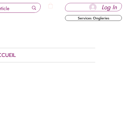
Log In
Services Ongleries
CCUEIL