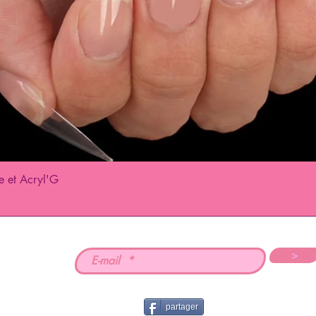
e et Acryl'G
Quick View
>
partager