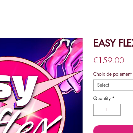
EASY FLE
Pri
€159.00
Choix de paiement
Select
Quantity
*