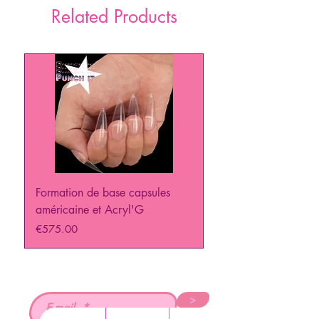
Related Products
Formation de base capsules
PUNCH IT Formation 
américaine et Acryl'G
Price
€129.00
Price
€575.00
>