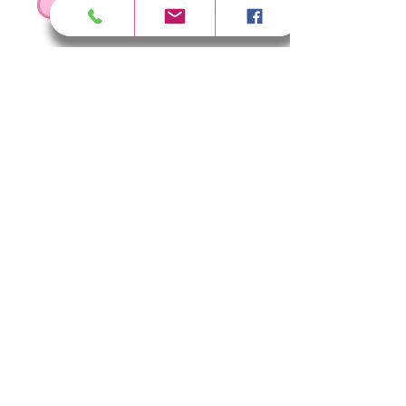
RESERVER UNE FORMATION
SÉCURITÉ
FAQ
FICHES TECHNIQUES
REJOINDRE L'ÉQUIPE
CONDITIONS DE VENTE
partager