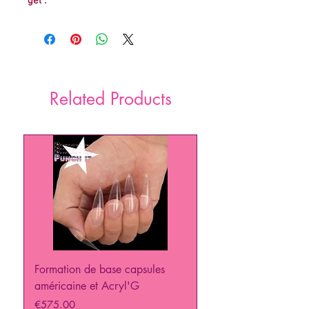
gel .
Related Products
Formation de base capsules
PUNCH IT Formation 
américaine et Acryl'G
Price
€129.00
Price
€575.00