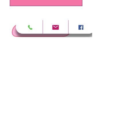
>
RESERVER UNE FORMATION
SÉCURITÉ
FAQ
FICHES TECHNIQUES
REJOINDRE L'ÉQUIPE
CONDITIONS DE VENTE