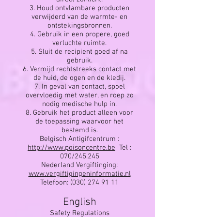
3. Houd ontvlambare producten
verwijderd van de warmte- en
ontstekingsbronnen.
4. Gebruik in een propere, goed
verluchte ruimte.
5. Sluit de recipient goed af na
gebruik.
6. Vermijd rechtstreeks contact met
de huid, de ogen en de kledij.
7. In geval van contact, spoel
overvloedig met water, en roep zo
nodig medische hulp in.
8. Gebruik het product alleen voor
de toepassing waarvoor het
bestemd is.
Belgisch Antigifcentrum :
http://www.poisoncentre.be
Tel :
070/245.245
Nederland Vergiftinging:
www.vergiftigingeninformatie.nl
Telefoon:
(030) 274 91 11
English
Safety Regulations