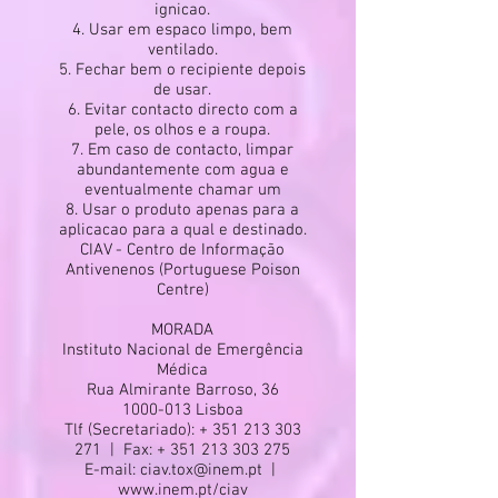
ignicao.
4. Usar em espaco limpo, bem
ventilado.
5. Fechar bem o recipiente depois
de usar.
6. Evitar contacto directo com a
pele, os olhos e a roupa.
7. Em caso de contacto, limpar
abundantemente com agua e
eventualmente chamar um
8. Usar o produto apenas para a
aplicacao para a qual e destinado.
CIAV - Centro de Informação
Antivenenos (Portuguese Poison
Centre)
MORADA
Instituto Nacional de Emergência
Médica
Rua Almirante Barroso, 36
1000-013
Lisboa
Tlf (Secretariado): +
351 213 303
271
| Fax: +
351 213 303 275
E-mail:
ciav.tox@inem.pt
|
www.inem.pt/ciav