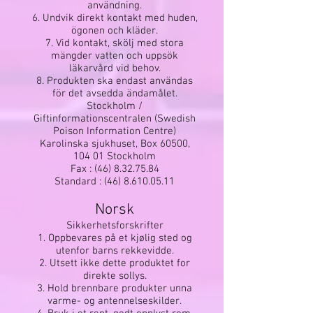
användning.
6. Undvik direkt kontakt med huden,
ögonen och kläder.
7. Vid kontakt, skölj med stora
mängder vatten och uppsök
läkarvård vid behov.
8. Produkten ska endast användas
för det avsedda ändamålet.
Stockholm /
Giftinformationscentralen (Swedish
Poison Information Centre)
Karolinska sjukhuset, Box 60500,
104 01 Stockholm
Fax :
(46) 8.32.75.84
Standard :
(46) 8.610.05.11
Norsk
Sikkerhetsforskrifter
1. Oppbevares på et kjølig sted og
utenfor barns rekkevidde.
2. Utsett ikke dette produktet for
direkte sollys.
3. Hold brennbare produkter unna
varme- og antennelseskilder.