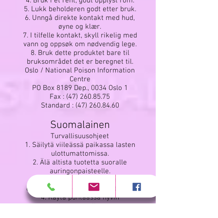
4. Bruk i et rent, godt opplyst rom.
5. Lukk beholderen godt etter bruk.
6. Unngå direkte kontakt med hud,
øyne og klær.
7. I tilfelle kontakt, skyll rikelig med
vann og oppsøk om nødvendig lege.
8. Bruk dette produktet bare til
bruksområdet det er beregnet til.
Oslo / National Poison Information
Centre
PO Box 8189 Dep., 0034 Oslo 1
Fax :
(47) 260.85.75
Standard :
(47) 260.84.60
Suomalainen
Turvallisuusohjeet
1. Säilytä viileässä paikassa lasten
ulottumattomissa.
2. Älä altista tuotetta suoralle
auringonpaisteelle.
3. Pidä helposti syttyvät aineet
etäällä lämpö- ja sytytyslähteistä.
4. Käytä puhtaassa hyvin
tuuletetussa tilassa.
5. Sulje astia hyvin käytön jälkeen.