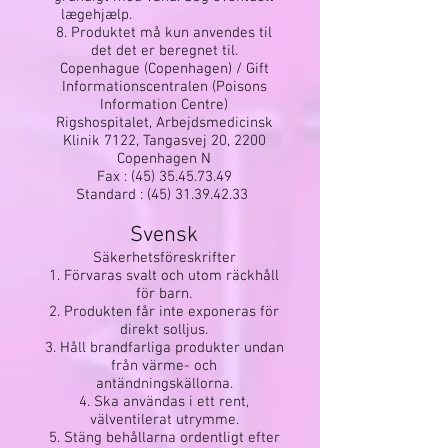
lægehjælp.
8. Produktet må kun anvendes til
det det er beregnet til.
Copenhague (Copenhagen) / Gift
Informationscentralen (Poisons
Information Centre)
Rigshospitalet, Arbejdsmedicinsk
Klinik 7122, Tangasvej 20, 2200
Copenhagen N
Fax :
(45) 35.45.73.49
Standard :
(45) 31.39.42.33
Svensk
Säkerhetsföreskrifter
1. Förvaras svalt och utom räckhåll
för barn.
2. Produkten får inte exponeras för
direkt solljus.
3. Håll brandfarliga produkter undan
från värme- och
antändningskällorna.
4. Ska användas i ett rent,
välventilerat utrymme.
5. Stäng behållarna ordentligt efter