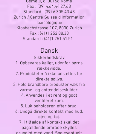
Gemelli, 8, 00168 Roma
Fax :
(39) 4.64.44.27.68
Standard :
(39) 6.305.43.43
Zurich / Centre Suisse d'Information
Toxicologique
Klosbachstrasse 107, 8030 Zurich
Fax :
(41)1.252.88.33
Standard :
(41)1.251.51.51
Dansk
Sikkerhedskrav
1. Opbevares køligt, udenfor børns
rækkevidde.
2. Produktet må ikke udsættes for
direkte sollys.
3. Hold brandbare produkter væk fra
varme- og antændelseskilder.
4. Anvendes i et rent og godt
ventileret rum.
5. Luk beholderen efter brug.
6. Undgå direkte kontakt med hud,
øjne og tøj.
7. I tilfælde af kontakt skal det
pågældende område skylles
grundigt med vand. Søg eventuelt