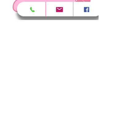
>
RESERVER UNE FORMATION
SÉCURITÉ
FAQ
FICHES TECHNIQUES
REJOINDRE L'ÉQUIPE
CONDITIONS DE VENTE
partager