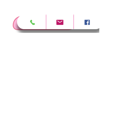
>
RESERVER UNE FORMATION
SÉCURITÉ
FAQ
FICHES TECHNIQUES
REJOINDRE L'ÉQUIPE
CONDITIONS DE VENTE
partager