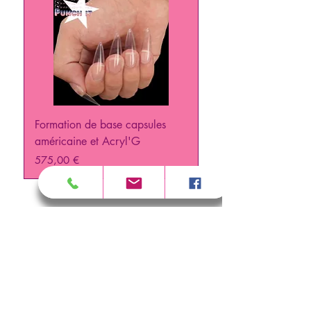
Formation de base capsules
PUNCH IT Formation 
américaine et Acryl'G
Prix
129,00 €
Prix
575,00 €
>
RESERVER UNE FORMATION